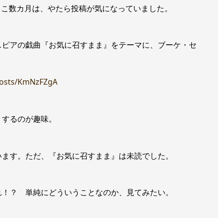
ここ数カ月は、やたら投稿が気になっていました。
スピアの戯曲『お気に召すまま』をテーマに、ブーケ・セ
/posts/KmNzFZgA
りするのが趣味。
います。ただ、『お気に召すまま』は未読でした。
れ！？ 単純にどういうことなのか、見てみたい。